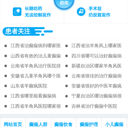
患者关注
江西省治癫痫病到哪家医
江西省治羊角风上哪家医
院比较好
院好
山西省有效的治儿童癫痫
四川省哪可以治好癫痫病
病医院
云南省羊角风治疗医院排
新疆自治区哪家羊角风医
名
院有名
安徽省儿童羊角风哪个医
云南省很佳的治疗癫痫病
院好
的医院
山东省羊癫疯医院
安徽省很好的中医羊癫疯
医院
江西省哪里能看癫痫病
宁夏自治区哪治癫痫病很
可靠
江西省羊角风医院哪家很
吉林省治疗癫痫中医院
强
网站首页
癫痫人群
癫痫饮食
癫痫护理
小儿癫痫