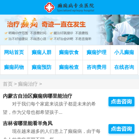
网站首页
癫痫人群
癫痫饮食
癫痫护理
小儿癫痫
癫痫药物
癫痫预防
癫痫检查
咨询费用
在线咨询
首页
>
癫痫治疗
>
内蒙古自治区癫痫病哪里能治疗
对于我们每个家庭来说孩子都是未来的希
望，作为父母也都希望孩子...
吉林省哪里能看羊角风
现在越来越多的人们患上了癫痫病，由于每